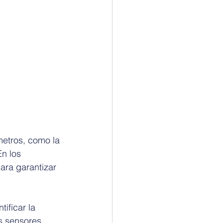
metros, como la 
n los 
ara garantizar 
ificar la 
s sensores 