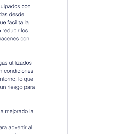
quipados con 
das desde 
 facilita la 
reducir los 
lmacenes con 
as utilizados 
on condiciones 
ntorno, lo que 
un riesgo para 
ha mejorado la 
ra advertir al 