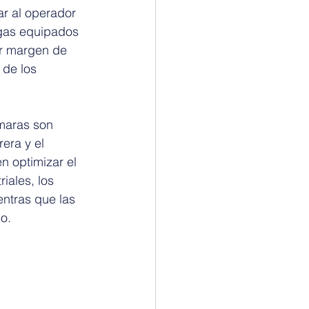
ar al operador 
rgas equipados 
r margen de 
 de los 
maras son 
era y el 
 optimizar el 
iales, los 
ntras que las 
o.