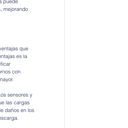
a puede 
s, mejorando 
ventajas que 
ntajas es la 
ficar 
ornos con 
mayor.
Los sensores y 
ue las cargas 
de daños en los 
escarga.