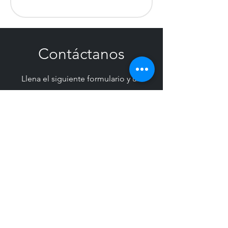
Contáctanos
Llena el siguiente formulario y un
asesor se pondrá en contacto contigo
para apoyarte con cualquier solicitud.
Nombre
Empresa
Email