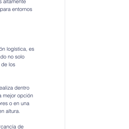
s altamente 
para entornos 
 logística, es 
do no solo 
 de los 
ealiza dentro 
a mejor opción 
ores o en una 
n altura.
rcancía de 