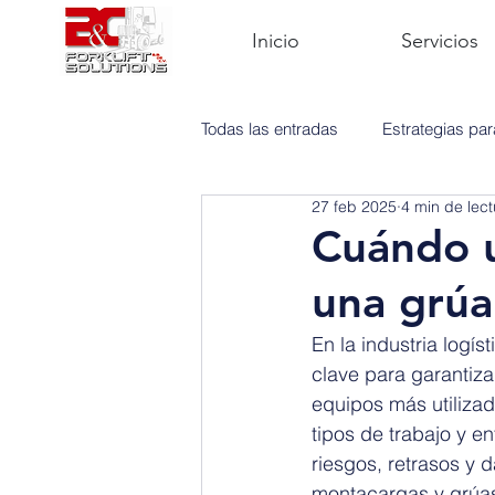
Inicio
Servicios
Todas las entradas
Estrategias pa
27 feb 2025
4 min de lect
Mantenimiento
Montacargas
Cuándo u
una grúa
En la industria logí
clave para garantiza
equipos más utilizad
tipos de trabajo y e
riesgos, retrasos y 
montacargas y grúas