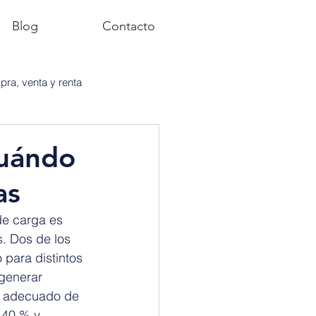
Blog
Contacto
ra, venta y renta
cuándo
as
de carga es 
. Dos de los 
para distintos 
 generar 
so adecuado de 
 40 % y 