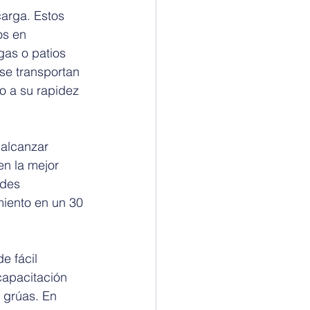
carga. Estos 
s en 
gas o patios 
 se transportan 
 a su rapidez 
 alcanzar 
en la mejor 
ndes 
iento en un 30 
e fácil 
capacitación 
 grúas. En 