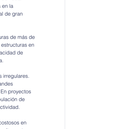
 en la 
al de gran 
turas de más de 
 estructuras en 
acidad de 
a.
 irregulares. 
andes 
 En proyectos 
pulación de 
ctividad.
costosos en 