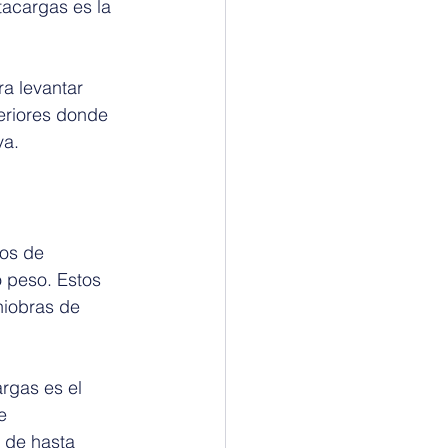
acargas es la 
a levantar 
eriores donde 
va.
tos de 
 peso. Estos 
niobras de 
rgas es el 
e 
 de hasta 