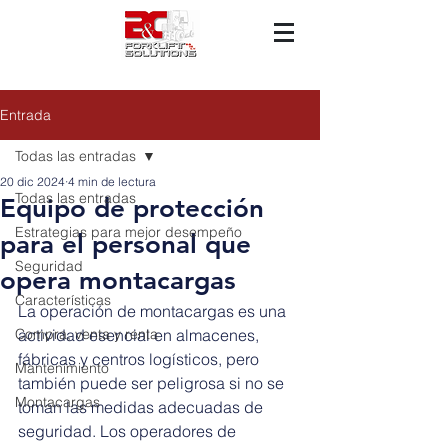
Entrada
Todas las entradas
20 dic 2024
4 min de lectura
Todas las entradas
Equipo de protección
Estrategias para mejor desempeño
para el personal que
Seguridad
opera montacargas
Características
La operación de montacargas es una 
Compra, venta y renta
actividad esencial en almacenes, 
fábricas y centros logísticos, pero 
Mantenimiento
también puede ser peligrosa si no se 
Montacargas
toman las medidas adecuadas de 
seguridad. Los operadores de 