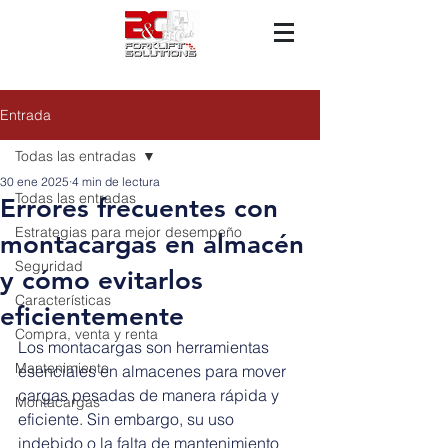
Entrada
Todas las entradas
30 ene 2025
4 min de lectura
Todas las entradas
Errores frecuentes con
Estrategias para mejor desempeño
montacargas en almacén
Seguridad
y cómo evitarlos
Características
eficientemente
Compra, venta y renta
Los montacargas son herramientas 
Mantenimiento
esenciales en almacenes para mover 
cargas pesadas de manera rápida y 
Montacargas
eficiente. Sin embargo, su uso 
indebido o la falta de mantenimiento 