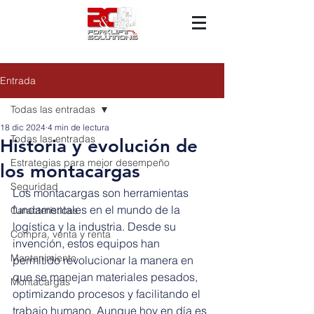
Entrada
Todas las entradas
18 dic 2024
4 min de lectura
Todas las entradas
Historia y evolución de
Estrategias para mejor desempeño
los montacargas
Seguridad
Los montacargas son herramientas 
fundamentales en el mundo de la 
Características
logística y la industria. Desde su 
Compra, venta y renta
invención, estos equipos han 
Mantenimiento
permitido revolucionar la manera en 
que se manejan materiales pesados, 
Montacargas
optimizando procesos y facilitando el 
trabajo humano. Aunque hoy en día es 