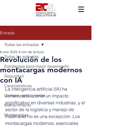
Entrada
Todas las entradas
6 ene 2025
4 min de lectura
Todas las entradas
Revolución de los
Estrategias para mejor desempeño
montacargas modernos
Seguridad
con IA
Características
La inteligencia artificial (IA) ha 
Compra, venta y renta
comenzado a tener un impacto 
significativo en diversas industrias, y el 
Mantenimiento
sector de la logística y manejo de 
Montacargas
materiales no es una excepción. Los 
montacargas modernos, esenciales 