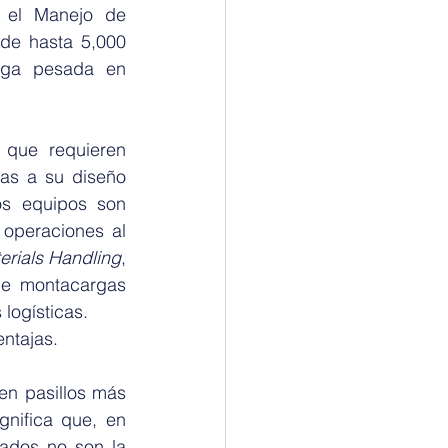
 el Manejo de 
de hasta 5,000 
ga pesada en 
que requieren 
as a su diseño 
s equipos son 
operaciones al 
rials Handling
, 
e montacargas 
 logísticas.
ntajas.
n pasillos más 
nifica que, en 
ados no son la 