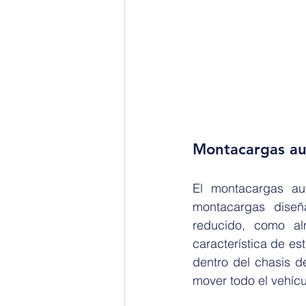
Montacargas aut
El montacargas au
montacargas diseñ
reducido, como alm
característica de es
dentro del chasis d
mover todo el vehícu