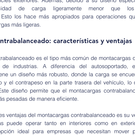
ficies exteriores. Además, debido a su diseño especia
idad de carga ligeramente menor que los 
 Esto los hace más apropiados para operaciones que
rgas más ligeras.
trabalanceado: características y ventajas
rabalanceado es el tipo más común de montacargas que
e industrias. A diferencia del autosoportado, e
ene un diseño más robusto, donde la carga se encuent
 y el contrapeso en la parte trasera del vehículo, lo q
Este diseño permite que el montacargas contrabalanc
ás pesadas de manera eficiente.
es ventajas del montacargas contrabalanceado es su ver
s puede operar tanto en interiores como en exterio
opción ideal para empresas que necesitan mover pr