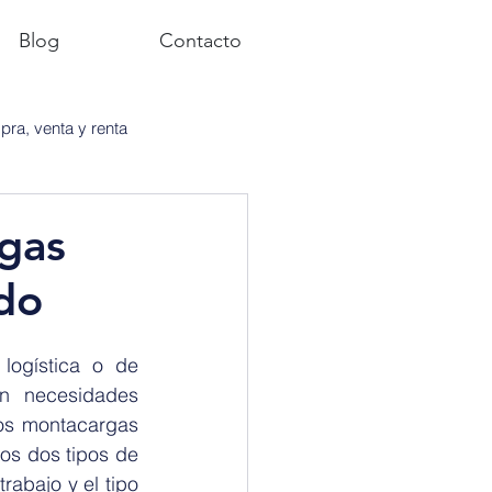
Blog
Contacto
ra, venta y renta
rgas
do
ogística o de 
n necesidades 
os montacargas 
os dos tipos de 
abajo y el tipo 