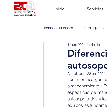
Inicio
Servicios
Todas las entradas
Estrategias pa
11 oct 2024
4 min de lect
Mantenimiento
Montacargas
Diferenc
autosopo
Actualizado:
28 oct 2024
Los montacargas so
almacenamiento. Ex
específicas de mane
autosoportados y los
equipos es fundamen