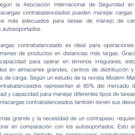
Según la Asociación Internacional de Seguridad en
ntacargas contrabalanceados pueden manejar cargas 
ace más adecuados para tareas de manejo de car
 autosoportados.
argas contrabalanceado es ideal para operaciones 
menes de productos en distancias más largas. Graci
apacidad para operar en terrenos irregulares, esto
os en almacenes grandes, centros de distribución y 
os de carga. Según un estudio de la revista 
Modern Mate
ontrabalanceados representan el 60% del mercado d
idad y capacidad para manejar diferentes tipos de tareas
ntacargas contrabalanceados también tienen sus desve
más grande y la necesidad de un contrapeso, requiere
rar en comparación con los autosoportados. Esto sig
 espacio es limitado, los montacargas contrabalance