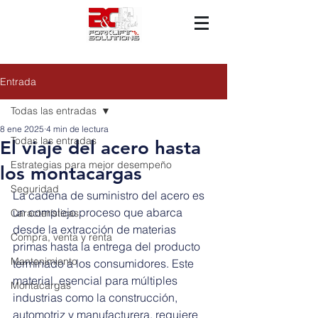
Entrada
Todas las entradas
8 ene 2025
4 min de lectura
Todas las entradas
El viaje del acero hasta
Estrategias para mejor desempeño
los montacargas
Seguridad
La cadena de suministro del acero es 
un complejo proceso que abarca 
Características
desde la extracción de materias 
Compra, venta y renta
primas hasta la entrega del producto 
Mantenimiento
terminado a los consumidores. Este 
material, esencial para múltiples 
Montacargas
industrias como la construcción, 
automotriz y manufacturera, requiere 