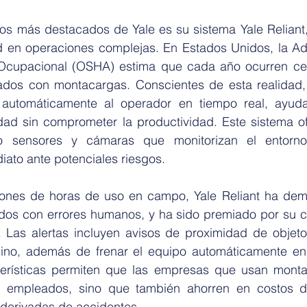
los más destacados de Yale es su sistema Yale Reliant,
d en operaciones complejas. En Estados Unidos, la Adm
Ocupacional (OSHA) estima que cada año ocurren cer
ados con montacargas. Conscientes de esta realidad, Y
r automáticamente al operador en tiempo real, ayuda
dad sin comprometer la productividad. Este sistema ofr
ndo sensores y cámaras que monitorizan el entorno
iato ante potenciales riesgos.
ones de horas de uso en campo, Yale Reliant ha demo
ados con errores humanos, y ha sido premiado por su co
l. Las alertas incluyen avisos de proximidad de objeto
ino, además de frenar el equipo automáticamente en 
terísticas permiten que las empresas que usan monta
s empleados, sino que también ahorren en costos de
 derivadas de accidentes.