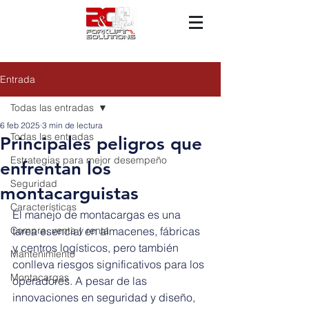
Entrada
Todas las entradas
6 feb 2025
3 min de lectura
Todas las entradas
Principales peligros que
Estrategias para mejor desempeño
enfrentan los
Seguridad
montacarguistas
Características
El manejo de montacargas es una 
Compra, venta y renta
tarea esencial en almacenes, fábricas 
y centros logísticos, pero también 
Mantenimiento
conlleva riesgos significativos para los 
Montacargas
operadores. A pesar de las 
innovaciones en seguridad y diseño, 