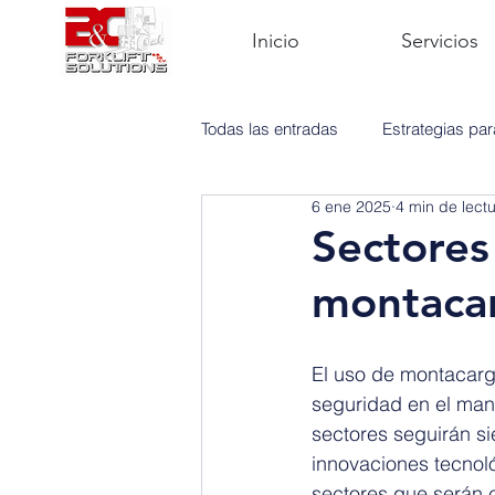
Inicio
Servicios
Todas las entradas
Estrategias pa
6 ene 2025
4 min de lect
Mantenimiento
Montacargas
Sectores
montacar
El uso de montacarga
seguridad en el man
sectores seguirán s
innovaciones tecnoló
sectores que serán 